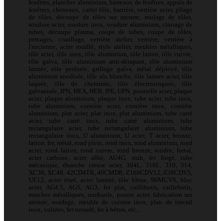
fenêtres, plancher aluminium, barreaux de fenêtres, appuis de
fenêtres, cheneaux, carter tôle, barrière, verrière acier, pliage
de tôles, découpe de tôles sur mesure, roulage de tôles,
soudure acier, soudure inox, soudure aluminium, cintrage de
tubes, découpe plasma, coupe de tubes, coupe de tôles,
percages, cisaillage, verrière atelier, verrière, verrière à
l'ancienne, acier rouillé, style atelier, meubles métalliques,
tôle acier, tôle inox, tôle aluminium, tôle laiton, tôle cuivre,
tôle galva, tôle aluminium anti-dérapant, tôle aluminium
larmée, tôle perforée, grillage galva, métal déployé, tôle
aluminium anodisée, tôle alu blanche, tôle larmée acier, tôle
laquée, tôle de cheminée, tôle électrozinguée, tôle
galvanisée, IPN, HEA, HEB, IPE, UPN, poutrelle acier, plaque
acier, plaque aluminium, plaque inox, tube acier, tube inox,
tube aluminium, cornière acier, cornière inox, cornière
aluminium, plat acier, plat inox, plat aluminium, tube carré
acier, tube carré inox, tube carré aluminium, tube
rectangulaire acier, tube rectangulaire aluminium, tube
rectangulaire inox, U aluminium, U acier, T acier, bronze,
laiton, fer, métal, rond plein, rond inox, rond aluminium, rond
acier, rond laiton, rond cuivre, rond bronze, rondin, fortal,
acier carbone, acier allié, AU4G, stub, fer forgé, tube
mécanique, ébauche creuse acier, 304L, 316L, 310, 314,
XC38, XC48, 42CD4TR, 40CMD8, Z160CDV12, Z38CDV5,
UE12, acier étiré, acier laminé, tôle bleue, 90MCV8, bloc
acier, AG4.5, AGS, AG3, fer plat, caillibotis, caillebotis,
marches métalliques, rambarde, poutre acier, fabrication sur
mesure, soudage, meuble de cuisine inox, plan de travail
inox, volutes, fer torsadé, fer à béton, etc...