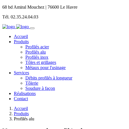
68 bd Amiral Mouchez | 76600 Le Havre
Tél. 02.35.24.04.03
Accueil
Produits
Profilés acier
Profilés alu
Profilés inox
Tôles et grillages
Métaux pour l'usinage
Services
Débits profilés à longueur
Tôlerie
Soudure à façon
Réalisations
Contact
Accueil
Produits
Profilés alu