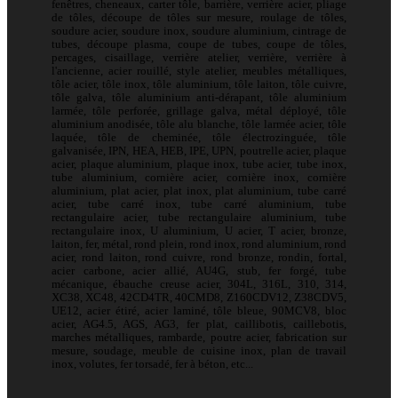
fenêtres, cheneaux, carter tôle, barrière, verrière acier, pliage
de tôles, découpe de tôles sur mesure, roulage de tôles,
soudure acier, soudure inox, soudure aluminium, cintrage de
tubes, découpe plasma, coupe de tubes, coupe de tôles,
percages, cisaillage, verrière atelier, verrière, verrière à
l'ancienne, acier rouillé, style atelier, meubles métalliques,
tôle acier, tôle inox, tôle aluminium, tôle laiton, tôle cuivre,
tôle galva, tôle aluminium anti-dérapant, tôle aluminium
larmée, tôle perforée, grillage galva, métal déployé, tôle
aluminium anodisée, tôle alu blanche, tôle larmée acier, tôle
laquée, tôle de cheminée, tôle électrozinguée, tôle
galvanisée, IPN, HEA, HEB, IPE, UPN, poutrelle acier, plaque
acier, plaque aluminium, plaque inox, tube acier, tube inox,
tube aluminium, cornière acier, cornière inox, cornière
aluminium, plat acier, plat inox, plat aluminium, tube carré
acier, tube carré inox, tube carré aluminium, tube
rectangulaire acier, tube rectangulaire aluminium, tube
rectangulaire inox, U aluminium, U acier, T acier, bronze,
laiton, fer, métal, rond plein, rond inox, rond aluminium, rond
acier, rond laiton, rond cuivre, rond bronze, rondin, fortal,
acier carbone, acier allié, AU4G, stub, fer forgé, tube
mécanique, ébauche creuse acier, 304L, 316L, 310, 314,
XC38, XC48, 42CD4TR, 40CMD8, Z160CDV12, Z38CDV5,
UE12, acier étiré, acier laminé, tôle bleue, 90MCV8, bloc
acier, AG4.5, AGS, AG3, fer plat, caillibotis, caillebotis,
marches métalliques, rambarde, poutre acier, fabrication sur
mesure, soudage, meuble de cuisine inox, plan de travail
inox, volutes, fer torsadé, fer à béton, etc...