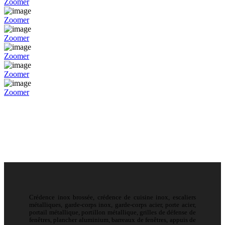
Zoomer
Zoomer
Zoomer
Zoomer
Zoomer
Zoomer
Crédence inox brossée, crédence de cuisine inox, escaliers
métalliques, garde-corps inox, garde-corps acier, porte acier,
portail métallique, portillon métallique, grilles de défense de
fenêtres, plancher aluminium, barreaux de fenêtres, appuis de